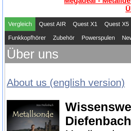
Megadeal - Metallde
Ü
Vergleich
Quest AIR
Quest X1
Quest X5
Funkkopfhörer
Zubehör
Powerspulen
Ne
Über uns
About us (english version)
Wissenswer
Diefenbach