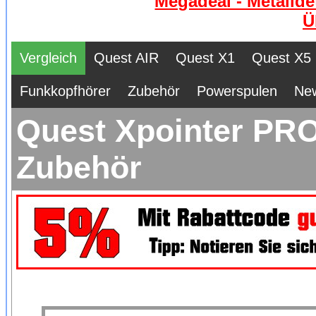
Megadeal - Metallde
Ü
Vergleich
Quest AIR
Quest X1
Quest X5
Funkkopfhörer
Zubehör
Powerspulen
Ne
Quest Xpointer PRO
Zubehör