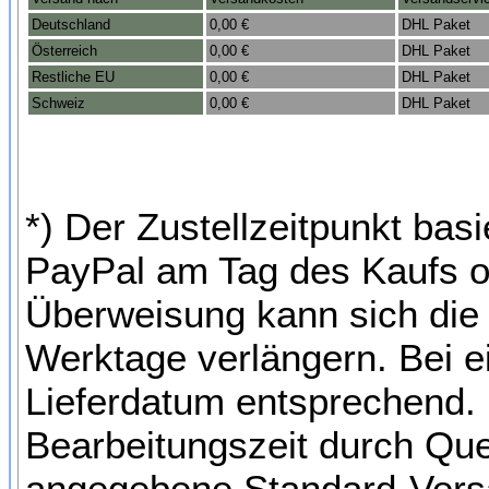
Deutschland
0,00 €
DHL Paket
Österreich
0,00 €
DHL Paket
Restliche EU
0,00 €
DHL Paket
Schweiz
0,00 €
DHL Paket
*) Der Zustellzeitpunkt bas
PayPal am Tag des Kaufs o
Überweisung kann sich die 
Werktage verlängern. Bei e
Lieferdatum entsprechend. 
Bearbeitungszeit durch Qu
angegebene Standard-Versa