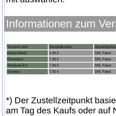
Informationen zum Ve
Versand nach
Versandkosten
Versandservi
Deutschland
4,40 €
DHL Paket
Österreich
7,90 €
DHL Paket
Restliche EU
7,90 €
DHL Paket
Schweiz
7,50 €
DHL Paket
*) Der Zustellzeitpunkt bas
am Tag des Kaufs oder auf