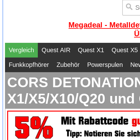
Megadeal - Metallde
Ü
Vergleich
Quest AIR
Quest X1
Quest X5
Funkkopfhörer
Zubehör
Powerspulen
Ne
CORS DETONATION H
X1/X5/X10/Q20 und