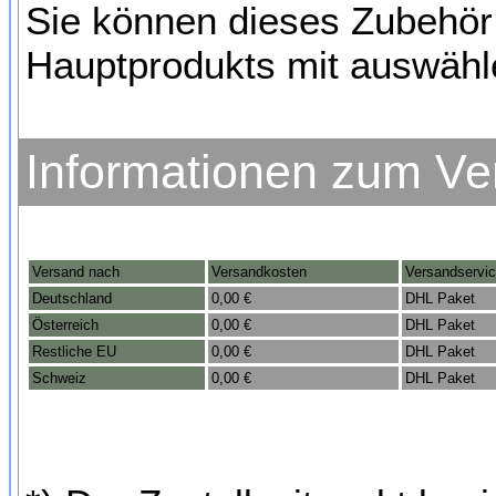
Sie können dieses Zubehör
Hauptprodukts mit auswähl
Informationen zum Ve
Versand nach
Versandkosten
Versandservi
Deutschland
0,00 €
DHL Paket
Österreich
0,00 €
DHL Paket
Restliche EU
0,00 €
DHL Paket
Schweiz
0,00 €
DHL Paket