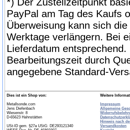
*) Der Zustellzeitpunkt bas
PayPal am Tag des Kaufs o
Überweisung kann sich die 
Werktage verlängern. Bei e
Lieferdatum entsprechend. 
Bearbeitungszeit durch Qu
angegebene Standard-Versa
Dies ist ein Shop von:
Weitere Informat
Metallsonde.com
Impressum
Jens Diefenbach
Allgemeine Ges
Wiesenstr. 8
Widerrufsbelehr
D-65623 Hahnstätten
Datenschutzerkl
Hinweis nach de
USt-ID gem. §27a UStG: DE293121340
Versandkosten