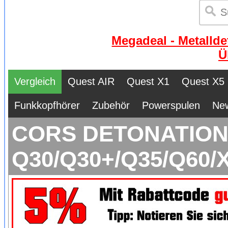
Megadeal - Metallde
Ü
Vergleich
Quest AIR
Quest X1
Quest X5
Funkkopfhörer
Zubehör
Powerspulen
Ne
CORS DETONATION H
Q30/Q30+/Q35/Q60/