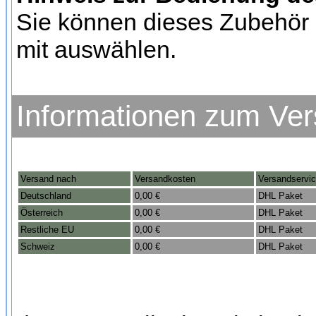
Sie können dieses Zubehör 
mit auswählen.
Informationen zum Ve
Versand nach
Versandkosten
Versandservi
Deutschland
0,00 €
DHL Paket
Österreich
0,00 €
DHL Paket
Restliche EU
0,00 €
DHL Paket
Schweiz
0,00 €
DHL Paket