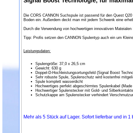
Signal Boost Technologie, für maximal
Die CORS CANNON Suchspule ist passend für den Quest Q20 und 
Boden ein. Außerdem deckt man mit jedem Schwenk eine erhebl
Durch die Verwendung von hochwertigen innovativen Mateialen
Tipp: Profis setzen den CANNON Spulentyp auch ein um Kleinstob
Leistungsdaten:
Spulengröße: 37,0 x 26,5 cm
Gewicht: 630 g
Doppel-D-Hochleistungsortungsfeld (Signal Boost Techno
Sehr robuste Spule, Spulenschutz wird kostenfrei mitgeli
Spule komplett wasserdicht
Hochwertiges perfekt abgeschirmtes Spulenkabel (Made
Hochwertiger Spulenstecker mit Gold- und Silberkontakt
Schutzkappe am Spulenstecker verhindert Verschmutzu
Mehr als 5 Stück auf Lager. Sofort lieferbar und in 