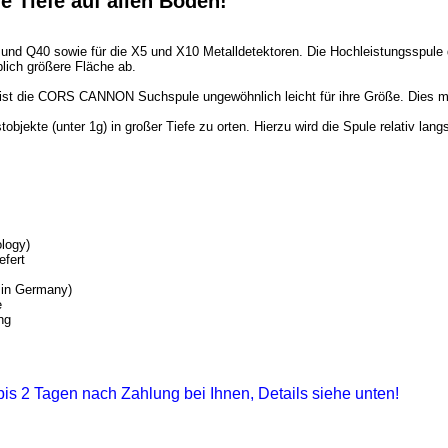
e Tiefe auf allen Böden!
Q40 sowie für die X5 und X10 Metalldetektoren. Die Hochleistungsspule drin
ich größere Fläche ab.
 ist die CORS CANNON Suchspule ungewöhnlich leicht für ihre Größe. Dies m
jekte (unter 1g) in großer Tiefe zu orten. Hierzu wird die Spule relativ la
logy)
efert
 in Germany)
e
ng
1 bis 2 Tagen nach Zahlung bei Ihnen, Details siehe unten!