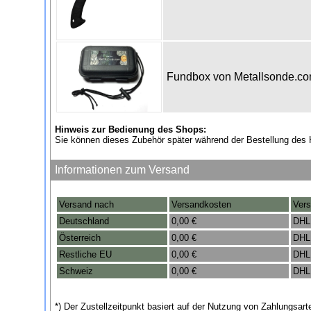
Fundbox von Metallsonde.c
Hinweis zur Bedienung des Shops:
Sie können dieses Zubehör später während der Bestellung des 
Informationen zum Versand
Versand nach
Versandkosten
Vers
Deutschland
0,00 €
DHL
Österreich
0,00 €
DHL
Restliche EU
0,00 €
DHL
Schweiz
0,00 €
DHL
*) Der Zustellzeitpunkt basiert auf der Nutzung von Zahlungsa