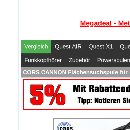
Megadeal - Met
Vergleich
Quest AIR
Quest X1
Que
Funkkopfhörer
Zubehör
Powerspule
CORS CANNON Flächensuchspule für 