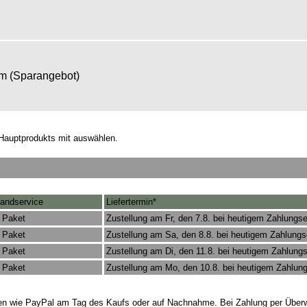
om (Sparangebot)
Hauptprodukts mit auswählen.
andservice
Liefertermin*
 Paket
Zustellung am Fr, den 7.8. bei heutigem Zahlungs
 Paket
Zustellung am Sa, den 8.8. bei heutigem Zahlung
 Paket
Zustellung am Di, den 11.8. bei heutigem Zahlung
 Paket
Zustellung am Mo, den 10.8. bei heutigem Zahlun
rten wie PayPal am Tag des Kaufs oder auf Nachnahme. Bei Zahlung per Überw