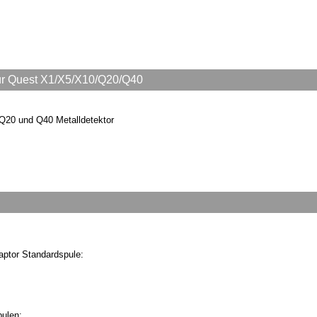
r Quest X1/X5/X10/Q20/Q40
20 und Q40 Metalldetektor
ptor Standardspule:
ulen: