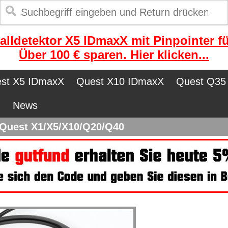
alldetektor X5 IDmaxX mit Pinpointer fü
Über 100 € sparen. Hier klicken...
st X5 IDmaxX
Quest X10 IDmaxX
Quest Q35
n
News
Quest X1/X5/X10/Q20/Q40