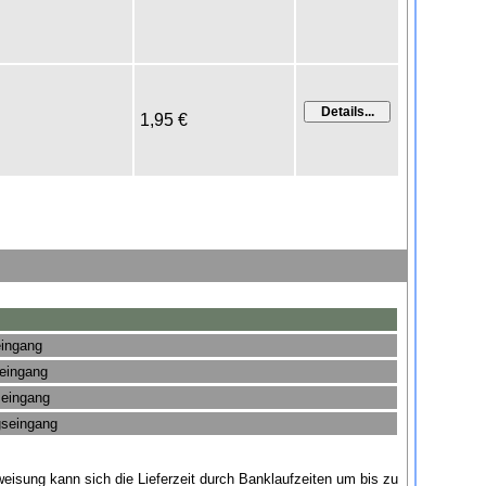
1,95 €
eingang
seingang
seingang
gseingang
eisung kann sich die Lieferzeit durch Banklaufzeiten um bis zu