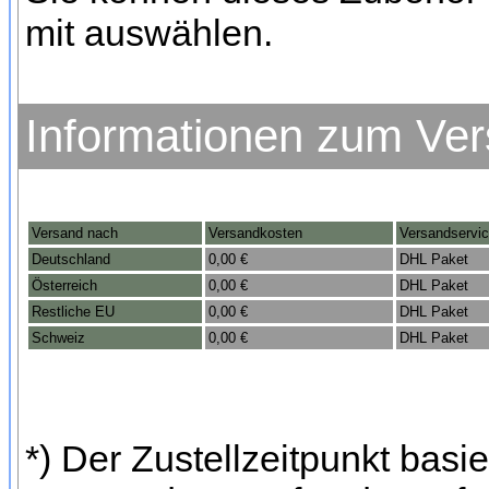
mit auswählen.
Informationen zum Ve
Versand nach
Versandkosten
Versandservi
Deutschland
0,00 €
DHL Paket
Österreich
0,00 €
DHL Paket
Restliche EU
0,00 €
DHL Paket
Schweiz
0,00 €
DHL Paket
*) Der Zustellzeitpunkt bas