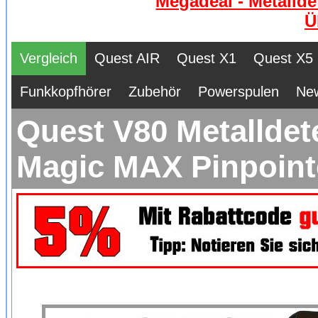
Megadeal - Metallde
Ü
Vergleich
Quest AIR
Quest X1
Quest X5
Funkkopfhörer
Zubehör
Powerspulen
Ne
Quest V80 Metalldet
Magic MAX Pinpoint