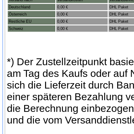
Deutschland
0,00 €
DHL Paket
Österreich
0,00 €
DHL Paket
Restliche EU
0,00 €
DHL Paket
Schweiz
0,00 €
DHL Paket
*) Der Zustellzeitpunkt bas
am Tag des Kaufs oder auf
sich die Lieferzeit durch Ba
einer späteren Bezahlung ve
die Berechnung einbezogen 
und die vom Versanddienstl