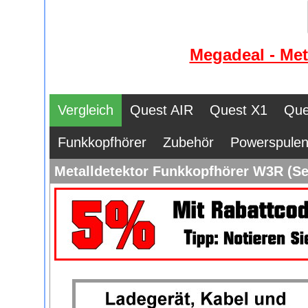
Megadeal - Met
Vergleich
Quest AIR
Quest X1
Que
Funkkopfhörer
Zubehör
Powerspule
Metalldetektor Funkkopfhörer W3R (S