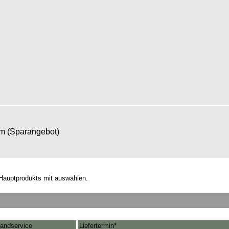
om (Sparangebot)
Hauptprodukts mit auswählen.
andservice
Liefertermin*