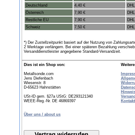
Deutschland
4,40 €
DHL
Österreich
7,90 €
DHL
Restliche EU
7,90 €
DHL
Schweiz
7,50 €
DHL
*) Der Zustellzeitpunkt basiert auf der Nutzung von Zahlungsa
2 Werktage verlängern. Bei einer späteren Bezahlung verschie
Versanddienstleister angegebene Standard-Versandzeit.
Dies ist ein Shop von:
Weitere
Metallsonde.com
Impres
Jens Diefenbach
Allgem
Wiesenstr. 8
Widerr
D-65623 Hahnstätten
Datens
Hinweis
USt-ID gem. §27a UStG: DE293121340
Versan
WEEE-Reg.-Nr. DE 46869397
Kontakt
Über uns / about us