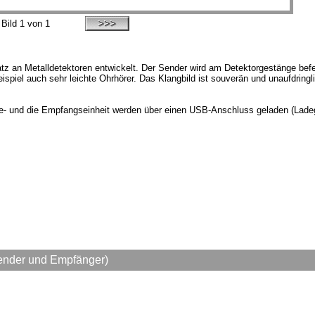
Bild
1
von 1
tz an Metalldetektoren entwickelt. Der Sender wird am Detektorgestänge bef
piel auch sehr leichte Ohrhörer. Das Klangbild ist souverän und unaufdringli
de- und die Empfangseinheit werden über einen USB-Anschluss geladen (Ladeg
Sender und Empfänger)