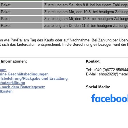
 Paket
Zustellung am Sa, den 8.8. bei heutigem Zahlung
 Paket
Zustellung am Mo, den 10.8. bei heutigem Zahlun
 Paket
Zustellung am Mi, den 12.8. bei heutigem Zahlun
 Paket
Zustellung am Di, den 11.8. bei heutigem Zahlung
rten wie PayPal am Tag des Kaufs oder auf Nachnahme. Bei Zahlung per Überw
bt sich das Lieferdatum entsprechend. In die Berechnung einbezogen wird di
 Informationen:
Kontakt:
sum
Tel: +049 (0)6772-95694
eine Geschäftsbedingungen
E-Mail: shop2020@metal
ufsbelehrung/Rückgabe und Erstattung
chutzerklärung
 nach dem Batteriegesetz
Social Media:
dkosten