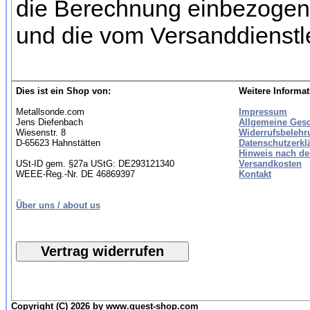
die Berechnung einbezogen 
und die vom Versanddienstl
Dies ist ein Shop von:
Weitere Informat
Metallsonde.com
Impressum
Jens Diefenbach
Allgemeine Ges
Wiesenstr. 8
Widerrufsbelehr
D-65623 Hahnstätten
Datenschutzerkl
Hinweis nach de
USt-ID gem. §27a UStG: DE293121340
Versandkosten
WEEE-Reg.-Nr. DE 46869397
Kontakt
Über uns / about us
Copyright (C) 2026 by www.quest-shop.com