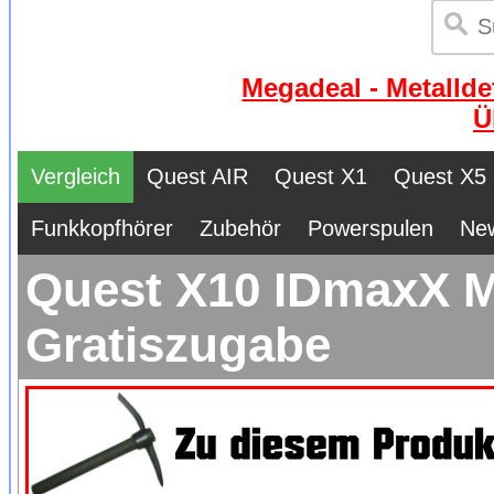
Megadeal - Metallde
Ü
Vergleich
Quest AIR
Quest X1
Quest X5
Funkkopfhörer
Zubehör
Powerspulen
Ne
Quest X10 IDmaxX Me
Gratiszugabe