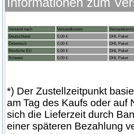
Informationen zum Ve
Versand nach
Versandkosten
Versandservi
Deutschland
0,00 €
DHL Paket
Österreich
0,00 €
DHL Paket
Restliche EU
0,00 €
DHL Paket
Schweiz
0,00 €
DHL Paket
*) Der Zustellzeitpunkt bas
am Tag des Kaufs oder auf
sich die Lieferzeit durch Ba
einer späteren Bezahlung ve