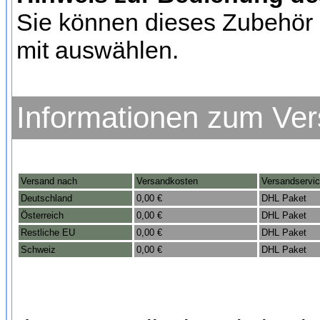
Sie können dieses Zubehör 
mit auswählen.
Informationen zum Ve
Versand nach
Versandkosten
Versandservi
Deutschland
0,00 €
DHL Paket
Österreich
0,00 €
DHL Paket
Restliche EU
0,00 €
DHL Paket
Schweiz
0,00 €
DHL Paket