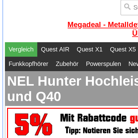
Megadeal - Metallde
Ü
Vergleich
Quest AIR
Quest X1
Quest X5
Funkkopfhörer
Zubehör
Powerspulen
Ne
NEL Hunter Hochlei
und Q40