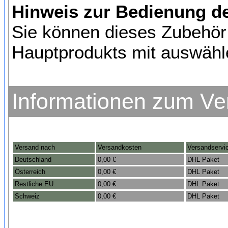
Hinweis zur Bedienung d
Sie können dieses Zubehör
Hauptprodukts mit auswähl
Informationen zum Ve
Versand nach
Versandkosten
Versandservi
Deutschland
0,00 €
DHL Paket
Österreich
0,00 €
DHL Paket
Restliche EU
0,00 €
DHL Paket
Schweiz
0,00 €
DHL Paket