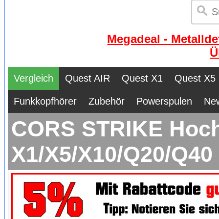
Megadeal - Metallde
Ü
Vergleich
Quest AIR
Quest X1
Quest X5
Funkkopfhörer
Zubehör
Powerspulen
Ne
CORS STRIKE Hochl
X1/X5/X10/Q20/Q40