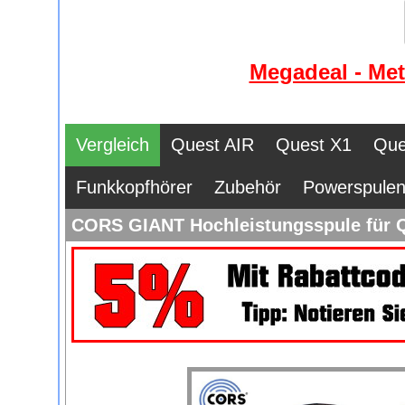
Megadeal - Met
Vergleich
Quest AIR
Quest X1
Que
Funkkopfhörer
Zubehör
Powerspule
CORS GIANT Hochleistungsspule für 