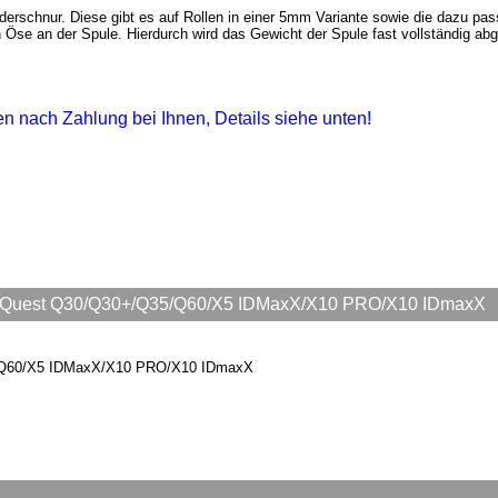
derschnur. Diese gibt es auf Rollen in einer 5mm Variante sowie die dazu p
n Öse an der Spule. Hierdurch wird das Gewicht der Spule fast vollständig ab
gen nach Zahlung bei Ihnen, Details siehe unten!
ür Quest Q30/Q30+/Q35/Q60/X5 IDMaxX/X10 PRO/X10 IDmaxX
5/Q60/X5 IDMaxX/X10 PRO/X10 IDmaxX