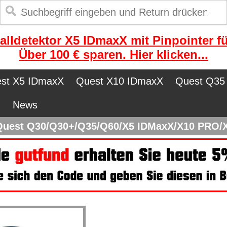
alldetektor X5 IDmaxX mit Pinpointer fü
Über 100 € sparen. Hier klicken...
st X5 IDmaxX
Quest X10 IDmaxX
Quest Q35
n
News
Quest Q30/Q30+/Q35/Q60/X5 IDMaxX/X10 PRO/