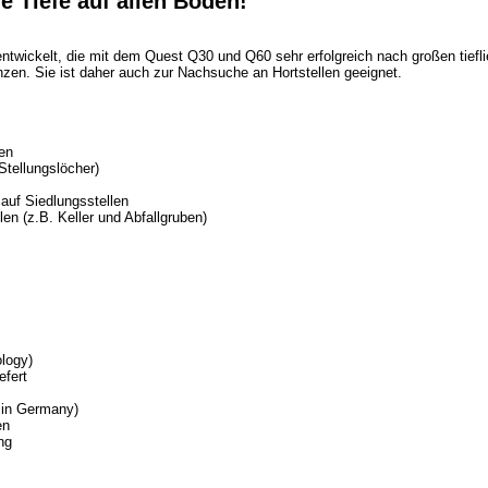
e Tiefe auf allen Böden!
twickelt, die mit dem Quest Q30 und Q60 sehr erfolgreich nach großen tiefl
nzen. Sie ist daher auch zur Nachsuche an Hortstellen geeignet.
en
Stellungslöcher)
auf Siedlungsstellen
en (z.B. Keller und Abfallgruben)
logy)
efert
 in Germany)
en
ng