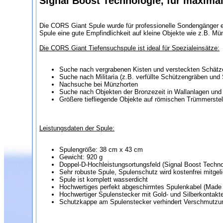
Signal Boost Technologie, für maximal
Die CORS Giant Spule wurde für professionelle Sondengänger en
Spule eine gute Empfindlichkeit auf kleine Objekte wie z.B. Mü
Die CORS Giant Tiefensuchspule ist ideal für Spezialeinsätze:
Suche nach vergrabenen Kisten und versteckten Schätz
Suche nach Militaria (z.B. verfüllte Schützengräben und 
Nachsuche bei Münzhorten
Suche nach Objekten der Bronzezeit in Wallanlagen und 
Größere tiefliegende Objekte auf römischen Trümmerstell
Leistungsdaten der Spule:
Spulengröße: 38 cm x 43 cm
Gewicht: 920 g
Doppel-D-Hochleistungsortungsfeld (Signal Boost Techno
Sehr robuste Spule, Spulenschutz wird kostenfrei mitgeli
Spule ist komplett wasserdicht
Hochwertiges perfekt abgeschirmtes Spulenkabel (Made
Hochwertiger Spulenstecker mit Gold- und Silberkontakt
Schutzkappe am Spulenstecker verhindert Verschmutzu