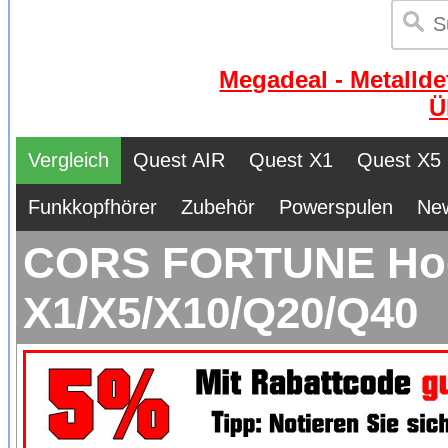
Megadeal - Metallde
Ü
Vergleich
Quest AIR
Quest X1
Quest X5
Funkkopfhörer
Zubehör
Powerspulen
Ne
CORS FORTUNE Hoch
X1/X5/X10/Q20/Q40