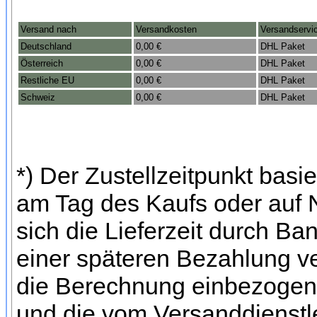
Versand nach
Versandkosten
Versandservi
Deutschland
0,00 €
DHL Paket
Österreich
0,00 €
DHL Paket
Restliche EU
0,00 €
DHL Paket
Schweiz
0,00 €
DHL Paket
*) Der Zustellzeitpunkt bas
am Tag des Kaufs oder auf
sich die Lieferzeit durch Ba
einer späteren Bezahlung ve
die Berechnung einbezogen 
und die vom Versanddienstl