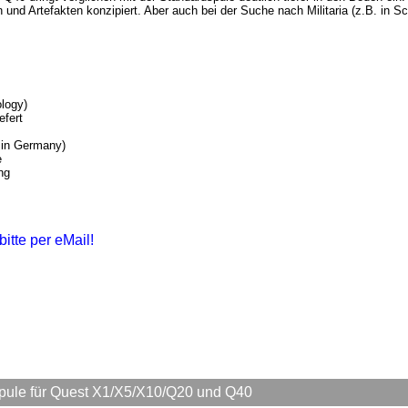
und Artefakten konzipiert. Aber auch bei der Suche nach Militaria (z.B. in S
logy)
efert
 in Germany)
e
ng
bitte per eMail!
le für Quest X1/X5/X10/Q20 und Q40