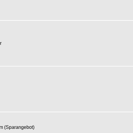
er
om (Sparangebot)