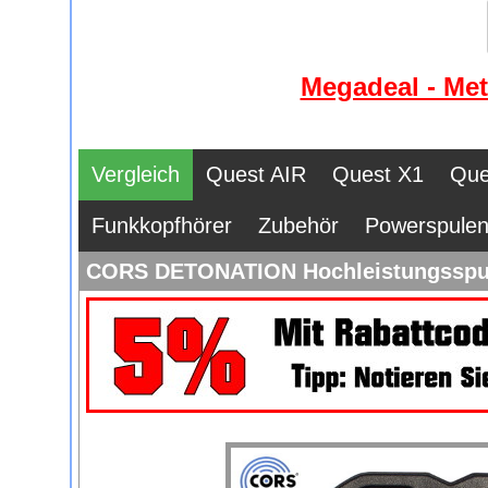
Megadeal - Met
Vergleich
Quest AIR
Quest X1
Que
Funkkopfhörer
Zubehör
Powerspule
CORS DETONATION Hochleistungsspule