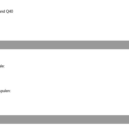
und Q40
le:
spulen: