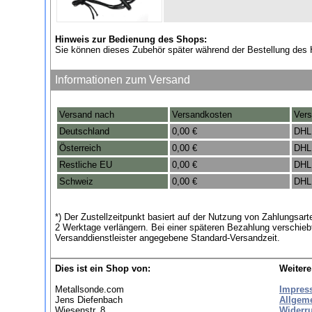
Hinweis zur Bedienung des Shops:
Sie können dieses Zubehör später während der Bestellung des 
Informationen zum Versand
Versand nach
Versandkosten
Vers
Deutschland
0,00 €
DHL
Österreich
0,00 €
DHL
Restliche EU
0,00 €
DHL
Schweiz
0,00 €
DHL
*) Der Zustellzeitpunkt basiert auf der Nutzung von Zahlungsa
2 Werktage verlängern. Bei einer späteren Bezahlung verschie
Versanddienstleister angegebene Standard-Versandzeit.
Dies ist ein Shop von:
Weitere
Metallsonde.com
Impres
Jens Diefenbach
Allgem
Wiesenstr. 8
Widerr