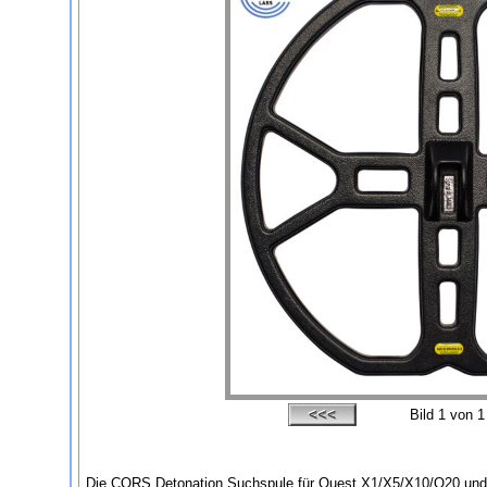
Bild
1
von 1
Die CORS Detonation Suchspule für Quest X1/X5/X10/Q20 und Q40