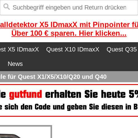
alldetektor X5 IDmaxX mit Pinpointer fü
Über 100 € sparen. Hier klicken...
st X5 IDmaxX
Quest X10 IDmaxX
Quest Q35
n
News
 für Quest X1/X5/X10/Q20 und Q40