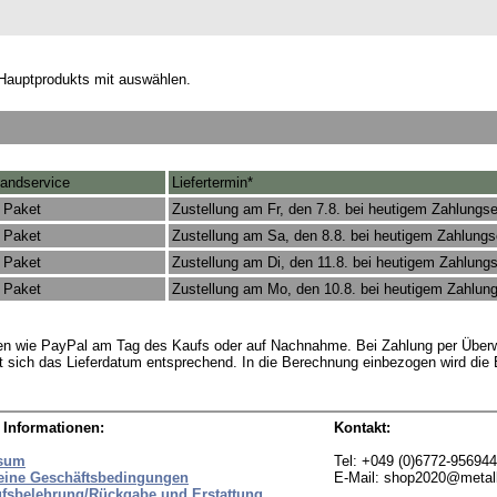
Hauptprodukts mit auswählen.
andservice
Liefertermin*
 Paket
Zustellung am Fr, den 7.8. bei heutigem Zahlungs
 Paket
Zustellung am Sa, den 8.8. bei heutigem Zahlung
 Paket
Zustellung am Di, den 11.8. bei heutigem Zahlung
 Paket
Zustellung am Mo, den 10.8. bei heutigem Zahlun
rten wie PayPal am Tag des Kaufs oder auf Nachnahme. Bei Zahlung per Überw
bt sich das Lieferdatum entsprechend. In die Berechnung einbezogen wird di
 Informationen:
Kontakt:
sum
Tel: +049 (0)6772-95694
eine Geschäftsbedingungen
E-Mail: shop2020@metal
ufsbelehrung/Rückgabe und Erstattung